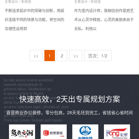
主笔设计 /
年经验
主笔设计 /
年经验
不断追求設計中的突破与创新，用設
作为室内设计师，我相信创作是把艺
計连接不同的场景与功能，将空间的
术从心灵中释放。心灵的美丽来自于
合理性运用到
无私、利他以
<<
1
2
>>
页次：1/2
快速高效，2天出专属规划方案
直营商业办公装修，零分包商，28天毛坯到完工，省钱省心省时间