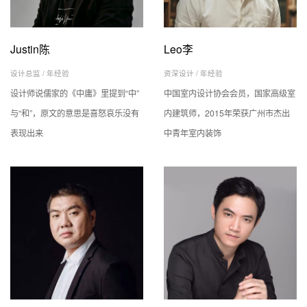
Justin陈
Leo李
设计总监 /
年经验
资深设计 /
年经验
设计师说儒家的《中庸》里提到“中”
中国室内设计协会会员，国家高级室
与“和”，原文的意思是喜怒哀乐没有
内建筑师，2015年荣获广州市杰出
表现出来
中青年室内装饰